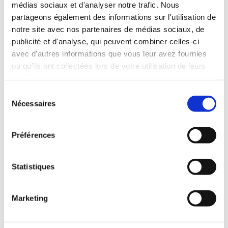
delete it, then start writing!
médias sociaux et d'analyser notre trafic. Nous
partageons également des informations sur l'utilisation de
notre site avec nos partenaires de médias sociaux, de
LIRE LA SUITE
publicité et d'analyse, qui peuvent combiner celles-ci
avec d'autres informations que vous leur avez fournies
ou qu'ils ont collectées lors de votre utilisation de leurs
Sylvieadmin123
Un commentaire
services.
Sélection
Nécessaires
du
consentement
Rechercher
Préférences
Recent Posts
Statistiques
Hello world!
Marketing
Recent Comments