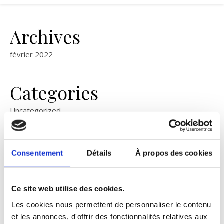
Archives
février 2022
Categories
Uncategorized
UNCATEGORIZED
Consentement
Détails
À propos des cookies
Hello world!
Ce site web utilise des cookies.
février 28, 2022
Les cookies nous permettent de personnaliser le contenu
Welcome to WordPress. This is your first post. Edit or
et les annonces, d'offrir des fonctionnalités relatives aux