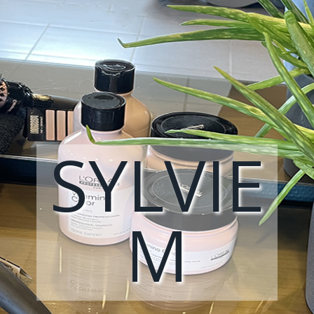
SYLVIE
M