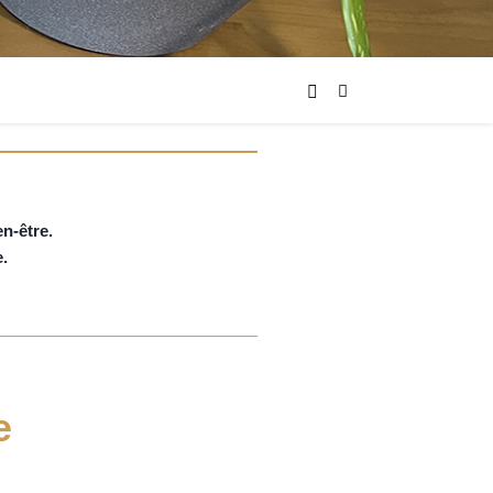
n-être.
.
e