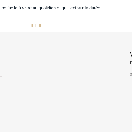
upe facile à vivre au quotidien et qui tient sur la durée.





D
0