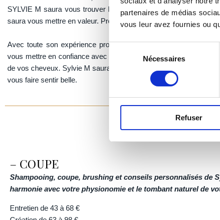
sociaux et d'analyser notre t
SYLVIE M saura vous trouver le style de coiffure qui vous convie
partenaires de médias sociaux
saura vous mettre en valeur. Profitez d’un moment d’échange et de
vous leur avez fournies ou qu'
Avec toute son expérience professionnelle et sa bienveillance
Sélection
vous mettre en confiance avec ses conseils personnalisés, consa
Nécessaires
du
de vos cheveux. Sylvie M saura vous mettre en valeur, vous redon
consentement
vous faire sentir belle.
Refuser
– COUPE
Shampooing, coupe, brushing et conseils personnalisés de S
harmonie avec votre physionomie et le tombant naturel de v
Entretien de 43
à 68 €
Création de 63
à 98 €