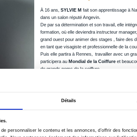
À 16 ans,
SYLVIE M
fait son apprentissage à N
dans un salon réputé Angevin.
De par sa détermination et son travail, elle inté
formation, où elle deviendra instructeur manager,
grand ouest pour animer des stages , faire des 
en tant que visagiste et professionnelle de la co
Puis elle partira à Rennes, travailler avec un gra
participera au
Mondial de la Coiffure
et beaucou
de grands noms de la coiffure.
Enfin, elle intègrera l’équipe
Jacques Dessange 
avant de s’installer dans son petit écrin confident
Détails
ies.
e personnaliser le contenu et les annonces, d'offrir des fonctio
de la coloration,