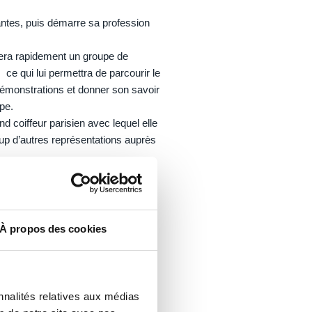
antes, puis démarre sa profession
grera rapidement un groupe de
 ce qui lui permettra de parcourir le
démonstrations et donner son savoir
upe.
nd coiffeur parisien avec lequel elle
p d’autres représentations auprès
à Vannes
pendant plus de 10 ans
iel, intimiste et chaleureux.
À propos des cookies
nnalités relatives aux médias